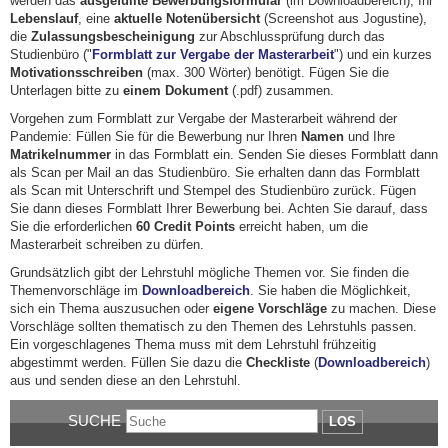
werden das
ausgefüllte Bewerbungsformular
(im Downloadbereich), Ihr
Lebenslauf
, eine
aktuelle Notenübersicht
(Screenshot aus Jogustine),
die
Zulassungsbescheinigung
zur Abschlussprüfung durch das
Studienbüro ("
Formblatt zur Vergabe der Masterarbeit
") und ein kurzes
Motivationsschreiben
(max. 300 Wörter) benötigt. Fügen Sie die
Unterlagen bitte zu
einem Dokument
(.pdf) zusammen.
Vorgehen zum Formblatt zur Vergabe der Masterarbeit während der
Pandemie: Füllen Sie für die Bewerbung nur Ihren
Namen
und Ihre
Matrikelnummer
in das Formblatt ein. Senden Sie dieses Formblatt dann
als Scan per Mail an das Studienbüro. Sie erhalten dann das Formblatt
als Scan mit Unterschrift und Stempel des Studienbüro zurück. Fügen
Sie dann dieses Formblatt Ihrer Bewerbung bei. Achten Sie darauf, dass
Sie die erforderlichen
60 Credit Points
erreicht haben, um die
Masterarbeit schreiben zu dürfen.
Grundsätzlich gibt der Lehrstuhl mögliche Themen vor. Sie finden die
Themenvorschläge im
Downloadbereich
. Sie haben die Möglichkeit,
sich ein Thema auszusuchen oder
eigene Vorschläge
zu machen. Diese
Vorschläge sollten thematisch zu den Themen des Lehrstuhls passen.
Ein vorgeschlagenes Thema muss mit dem Lehrstuhl frühzeitig
abgestimmt werden. Füllen Sie dazu die
Checkliste
(
Downloadbereich
)
aus und senden diese an den Lehrstuhl.
SUCHE
LOS