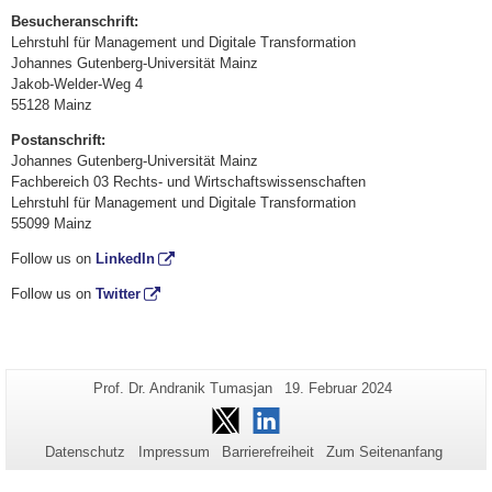
Besucheranschrift:
Lehrstuhl für Management und Digitale Transformation
Johannes Gutenberg-Universität Mainz
Jakob-Welder-Weg 4
55128 Mainz
Postanschrift:
Johannes Gutenberg-Universität Mainz
Fachbereich 03 Rechts- und Wirtschaftswissenschaften
Lehrstuhl für Management und Digitale Transformation
55099 Mainz
Follow us on
LinkedIn
Follow us on
Twitter
Zusätzliche
Seiten-
Letzte
Prof. Dr. Andranik Tumasjan
19. Februar 2024
Name:
Aktualisierung:
Informationen
Twitter
LinkedIn
zu
Datenschutz
Impressum
Barrierefreiheit
Zum Seitenanfang
dieser
Seite