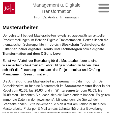
Zum
Johannes
Management u. Digitale
Inhalt
Gutenberg-
Transformation
springen
Universität
Prof. Dr. Andranik Tumasjan
Mainz
Masterarbeiten
Der Lehrstuhl betreut Masterarbeiten jeweils zu ausgewählten aktuellen
Problemstellungen im Bereich Digitale Transformation. Derzeit liegen die
thematischen Schwerpunkte im Bereich
Blockchain-Technologie
, dem
Erkennen neuer digitaler Trends und Technologien
sowie
digitale
Transformation auf dem C-Suite Level
.
Es ist von Vorteil vor Bewerbung für die Masterarbeit bereits eine
wissenschaftliche Arbeit am Lehrstuhl geschrieben zu haben. Dies
schließt die Forschungsseminare, das Projektseminar und Crafting
Management Research mit ein.
Die
Anmeldung
zur Masterarbeit ist
zweimal im Jahr möglich
. Der
Anmeldezeitraum für eine Masterarbeit im
Sommersemester
findet in der
Regel vom
01.03.
bis
20.03.
und im
Wintersemester
vom
01.09.
bis
20.09
statt - beachten Sie, dass sich die Daten ändern können. Es gelten
immer die Daten in den jeweiligen Ankündigungen, die Sie auf der
Startseite finden
.
Bitte bewerben Sie sich direkt am Lehrstuhl für einen
Masterarbeits-Platz per E-Mail an das Lehrstuhlbüro. Zur Bewerbung