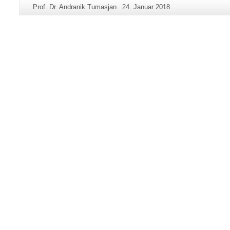
Zusätzliche
Seiten-
Letzte
Prof. Dr. Andranik Tumasjan
24. Januar 2018
Informationen
Name:
Aktualisierung:
zu
dieser
Seite