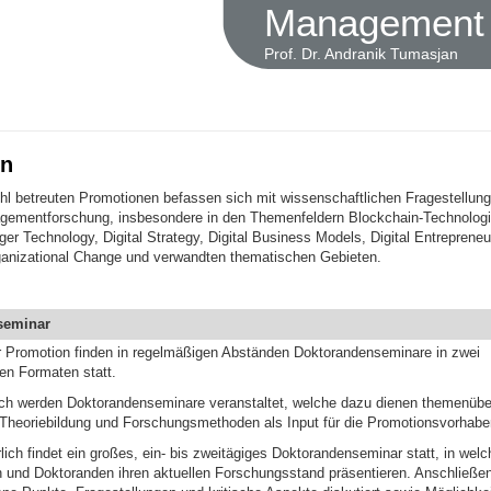
Management u
Prof. Dr. Andranik Tumasjan
on
hl betreuten Promotionen befassen sich mit wissenschaftlichen Fragestellung
gementforschung, insbesondere in den Themenfeldern Blockchain-Technologi
ger Technology, Digital Strategy, Digital Business Models, Digital Entrepreneur
ganizational Change und verwandten thematischen Gebieten.
seminar
Promotion finden in regelmäßigen Abständen Doktorandenseminare in zwei
en Formaten statt.
ch werden Doktorandenseminare veranstaltet, welche dazu dienen themenübe
, Theoriebildung und Forschungsmethoden als Input für die Promotionsvorhabe
lich findet ein großes, ein- bis zweitägiges Doktorandenseminar statt, in wel
 und Doktoranden ihren aktuellen Forschungsstand präsentieren. Anschließe