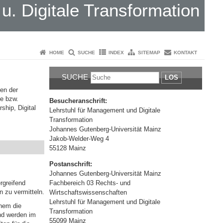
. Digitale Transformation
HOME
SUCHE
INDEX
SITEMAP
KONTAKT
SUCHE
LOS
en der
e bzw.
Besucheranschrift:
ship, Digital
Lehrstuhl für Management und Digitale
Transformation
Johannes Gutenberg-Universität Mainz
Jakob-Welder-Weg 4
55128 Mainz
Postanschrift:
Johannes Gutenberg-Universität Mainz
Fachbereich 03 Rechts- und
rgreifend
n zu vermitteln.
Wirtschaftswissenschaften
Lehrstuhl für Management und Digitale
chem die
Transformation
nd werden im
55099 Mainz