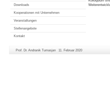
Kolloquium offe
Weiterentwickl
Downloads
Kooperationen mit Unternehmen
Veranstaltungen
Stellenangebote
Kontakt
Zusätzliche
Seiten-
Letzte
Prof. Dr. Andranik Tumasjan
11. Februar 2020
Informationen
Name:
Aktualisierung:
zu
dieser
Seite