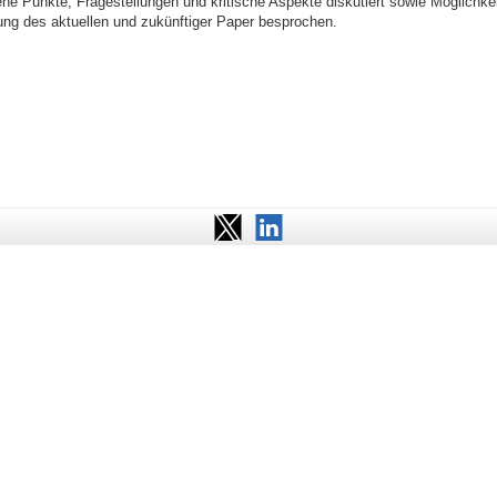
ne Punkte, Fragestellungen und kritische Aspekte diskutiert sowie Möglichkei
ung des aktuellen und zukünftiger Paper besprochen.
Twitter
LinkedIn