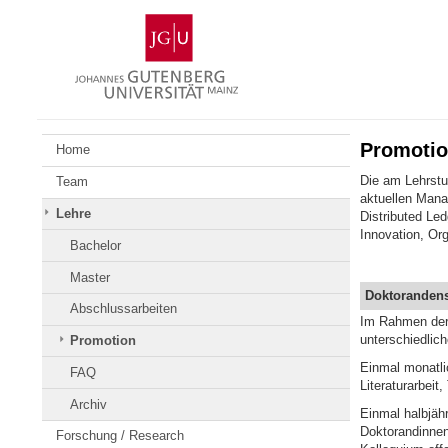
Zum
Johannes
Inhalt
Gutenberg-
springen
Universität
Mainz
Promoti
Home
Die am Lehrstu
Team
aktuellen Mana
Lehre
Distributed Led
Innovation, Or
Bachelor
Master
Doktoranden
Abschlussarbeiten
Im Rahmen der 
unterschiedlich
Promotion
Einmal monatli
FAQ
Literaturarbeit
Archiv
Einmal halbjähr
Doktorandinnen
Forschung / Research