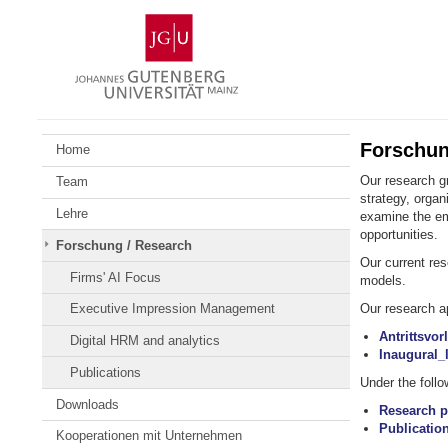
Zum
Johannes
Inhalt
Gutenberg-
springen
Universität
Mainz
Forschun
Home
Our research gr
Team
strategy, organ
Lehre
examine the em
opportunities.
Forschung / Research
Our current res
Firms' AI Focus
models.
Our research ap
Executive Impression Management
Antrittsvo
Digital HRM and analytics
Inaugural_
Publications
Under the follo
Downloads
Research p
Publicatio
Kooperationen mit Unternehmen