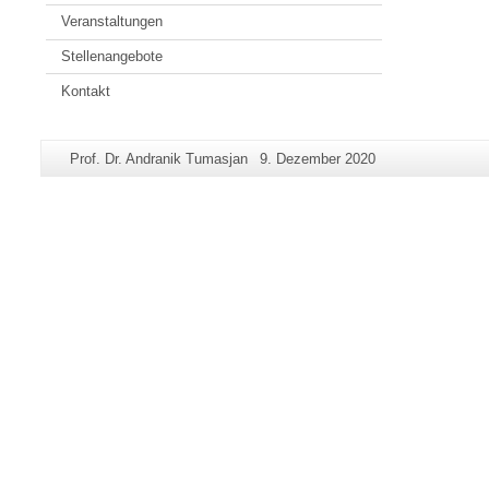
Veranstaltungen
Stellenangebote
Kontakt
Zusätzliche
Seiten-
Letzte
Prof. Dr. Andranik Tumasjan
9. Dezember 2020
Informationen
Name:
Aktualisierung:
zu
dieser
Seite