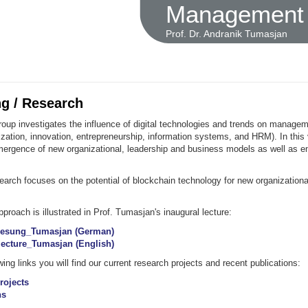
Management u
Prof. Dr. Andranik Tumasjan
g / Research
oup investigates the influence of digital technologies and trends on manageme
ization, innovation, entrepreneurship, information systems, and HRM). In this
ergence of new organizational, leadership and business models as well as en
earch focuses on the potential of blockchain technology for new organization
proach is illustrated in Prof. Tumasjan's inaugural lecture:
rlesung_Tumasjan (German)
lecture_Tumasjan (English)
wing links you will find our current research projects and recent publications:
rojects
ns