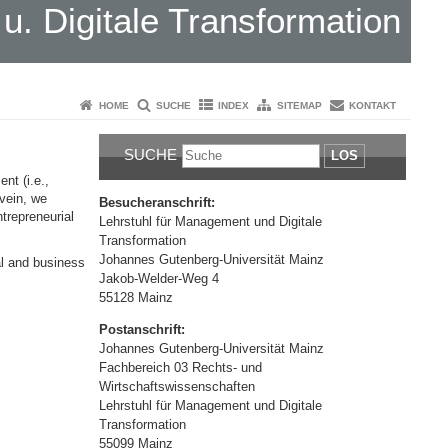
. Digitale Transformation
HOME
SUCHE
INDEX
SITEMAP
KONTAKT
SUCHE
LOS
nt (i.e.,
 vein, we
Besucheranschrift:
trepreneurial
Lehrstuhl für Management und Digitale
Transformation
Johannes Gutenberg-Universität Mainz
al and business
Jakob-Welder-Weg 4
55128 Mainz
Postanschrift:
Johannes Gutenberg-Universität Mainz
Fachbereich 03 Rechts- und
Wirtschaftswissenschaften
Lehrstuhl für Management und Digitale
Transformation
55099 Mainz