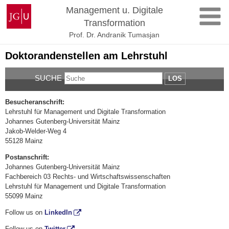
Zum
Johannes
Management u. Digitale
Inhalt
Gutenberg-
Transformation
springen
Universität
Prof. Dr. Andranik Tumasjan
Mainz
Doktorandenstellen am Lehrstuhl
SUCHE
LOS
Besucheranschrift:
Lehrstuhl für Management und Digitale Transformation
Johannes Gutenberg-Universität Mainz
Jakob-Welder-Weg 4
55128 Mainz
Postanschrift:
Johannes Gutenberg-Universität Mainz
Fachbereich 03 Rechts- und Wirtschaftswissenschaften
Lehrstuhl für Management und Digitale Transformation
55099 Mainz
Follow us on
LinkedIn
Follow us on
Twitter