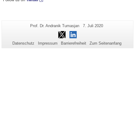
Zusätzliche
Seiten-
Letzte
Prof. Dr. Andranik Tumasjan
7. Juli 2020
Name:
Aktualisierung:
Informationen
Twitter
LinkedIn
zu
Datenschutz
Impressum
Barrierefreiheit
Zum Seitenanfang
dieser
Seite